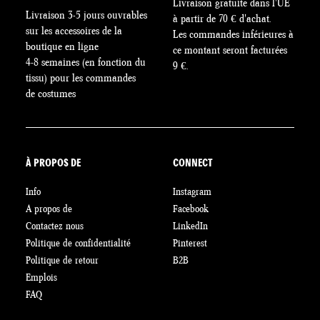
Livraison gratuite dans l'UE
page
Livraison 3-5 jours ouvrables
à partir de 70 € d'achat.
du
sur les accessoires de la
Les commandes inférieures à
produit
boutique en ligne
ce montant seront facturées
4-8 semaines (en fonction du
9 €.
tissu) pour les commandes
de costumes
À PROPOS DE
CONNECT
Info
Instagram
A propos de
Facebook
Contactez nous
LinkedIn
Politique de confidentialité
Pinterest
Politique de retour
B2B
Emplois
FAQ