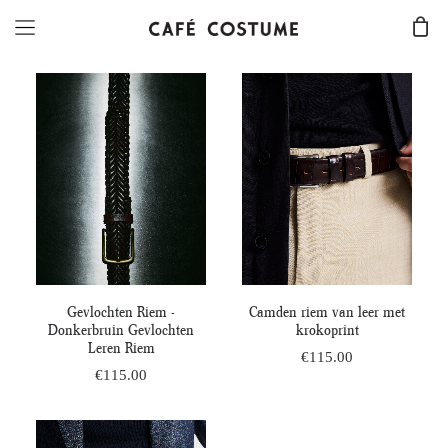
Dit
Dit
OPTIES SELECTEREN
OPTIES SELECTEREN
Gevlochten Riem -
Camden riem van leer met
product
product
Donkerbruin Gevlochten
krokoprint
heeft
heeft
Leren Riem
€
115.00
meerdere
meerdere
€
115.00
variaties.
variaties.
Deze
Deze
optie
optie