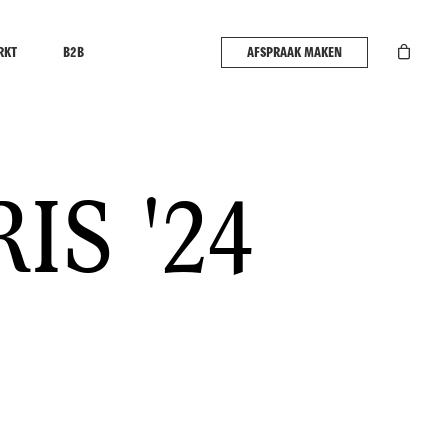
RKT
B2B
AFSPRAAK MAKEN
IS '24