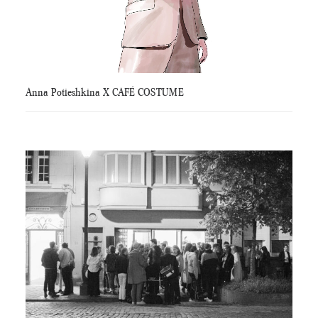
Anna Potieshkina X CAFÉ COSTUME